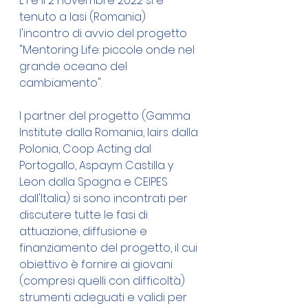
L'1 e il 2 novembre 2022 si è 
tenuto a Iasi (Romania) 
l'incontro di avvio del progetto 
"Mentoring Life: piccole onde nel 
grande oceano del 
cambiamento".
I partner del progetto (Gamma 
Institute dalla Romania, Iairs dalla 
Polonia, Coop Acting dal 
Portogallo, Aspaym Castilla y 
Leon dalla Spagna e CEIPES 
dall'Italia) si sono incontrati per 
discutere tutte le fasi di 
attuazione, diffusione e 
finanziamento del progetto, il cui 
obiettivo è fornire ai giovani 
(compresi quelli con difficoltà) 
strumenti adeguati e validi per 