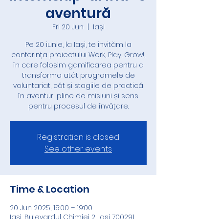
aventură
Fri 20 Jun
  |  
Iași
Pe 20 iunie, la Iași, te invităm la
conferința proiectului Work, Play, Grow!,
în care folosim gamificarea pentru a
transforma atât programele de
voluntariat, cât și stagiile de practică
în aventuri pline de misiuni și sens
pentru procesul de învățare.
Registration is closed
See other events
Time & Location
20 Jun 2025, 15:00 – 19:00
Iași, Bulevardul Chimiei 2, Iași 700291,