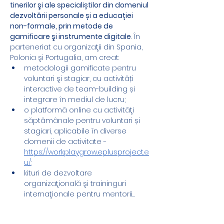
tinerilor şi ale specialiștilor din domeniul 
dezvoltării personale și a educației 
non-formale, prin metode de 
gamificare şi instrumente digitale
. În 
parteneriat cu organizaţii din Spania, 
Polonia şi Portugalia, am creat:
metodologii gamificate pentru 
voluntari şi stagiar, cu activități 
interactive de team-building și 
integrare în mediul de lucru;
o platformă online cu activităţi 
săptămânale pentru voluntari și 
stagiari, aplicabile în diverse 
domenii de activitate - 
https://workplaygrow.eplusproject.e
u/
;
kituri de dezvoltare 
organizaţională şi traininguri 
internaţionale pentru mentorii…