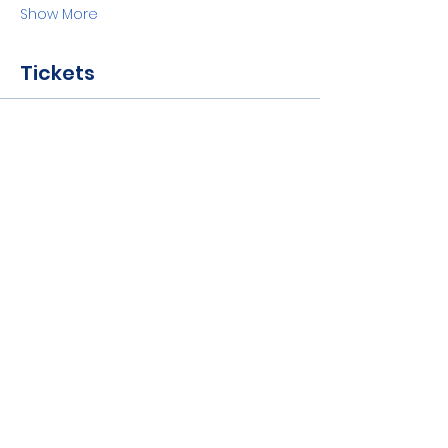
Show More
Tickets
Sale ended
Ticket type
Bilet GRATUIT
More info
Price
RON 0.00
Share this event