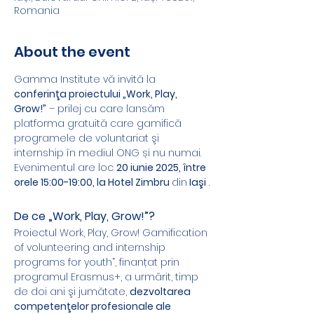
Romania
About the event
Gamma Institute vă invită la 
conferinţa proiectului „Work, Play, 
Grow!”
 – prilej cu care lansăm 
platforma gratuită care gamifică 
programele de voluntariat şi 
internship în mediul ONG și nu numai. 
Evenimentul are loc 
20 iunie 2025, între 
orele 15:00-19:00, la Hotel Zimbru 
din
 Iaşi
 .
De ce „Work, Play, Grow!”?
Proiectul Work, Play, Grow! Gamification 
of volunteering and internship 
programs for youth”, finanțat prin 
programul Erasmus+, a urmărit, timp 
de doi ani şi jumătate, 
dezvoltarea 
competenţelor profesionale ale 