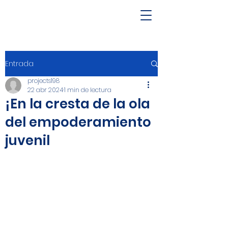
Entrada
projects198
22 abr 2024
1 min de lectura
¡En la cresta de la ola
del empoderamiento
juvenil