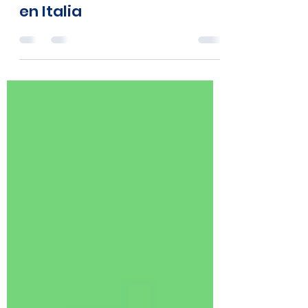
comienzo. Celebración de
los cambios sostenibles
en Italia